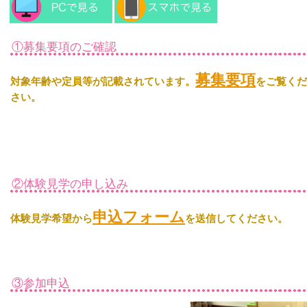
①募集要項のご確認
募集要項
対象年齢や定員等が記載されています。
をご覧く
さい。

②体験見学の申し込み
申込フォーム
体験見学希望から
③参加申込