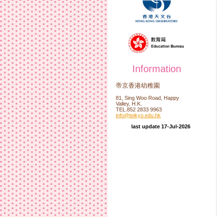
Information
帝京香港幼稚園
81, Sing Woo Road, Happy
Valley, H.K.
TEL.852 2833 9963
info@teikyo.edu.hk
last update 17-Jul-2026